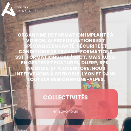
ORGANISME DE FORMATION IMPLANTÉ À
VOIRON, ALPES FORMATIONS EST
SPÉCIALISÉ EN SANTÉ, SÉCURITÉ ET
CONDITIONS DE TRAVAIL. FORMATIONS
SST, FORMATIONS CSE / SSCT, MAIS AUSSI
EN GESTES ET POSTURES, DUERP, RPS,
INCENDIE, ET PLUS ENCORE. NOUS
INTERVENONS À GRENOBLE, LYON ET DANS
TOUTE LA RÉGION RHÔNE-ALPES.
COLLECTIVITÉS
en savoir plus