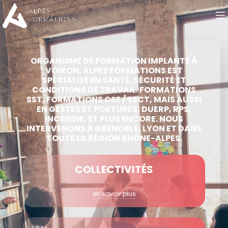
ORGANISME DE FORMATION IMPLANTÉ À
VOIRON, ALPES FORMATIONS EST
SPÉCIALISÉ EN SANTÉ, SÉCURITÉ ET
CONDITIONS DE TRAVAIL. FORMATIONS
SST, FORMATIONS CSE / SSCT, MAIS AUSSI
EN GESTES ET POSTURES, DUERP, RPS,
INCENDIE, ET PLUS ENCORE. NOUS
INTERVENONS À GRENOBLE, LYON ET DANS
TOUTE LA RÉGION RHÔNE-ALPES.
COLLECTIVITÉS
en savoir plus