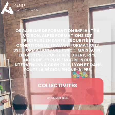
ORGANISME DE FORMATION IMPLANTÉ À
VOIRON, ALPES FORMATIONS EST
SPÉCIALISÉ EN SANTÉ, SÉCURITÉ ET
CONDITIONS DE TRAVAIL. FORMATIONS
SST, FORMATIONS CSE / SSCT, MAIS AUSSI
EN GESTES ET POSTURES, DUERP, RPS,
INCENDIE, ET PLUS ENCORE. NOUS
INTERVENONS À GRENOBLE, LYON ET DANS
TOUTE LA RÉGION RHÔNE-ALPES.
COLLECTIVITÉS
en savoir plus