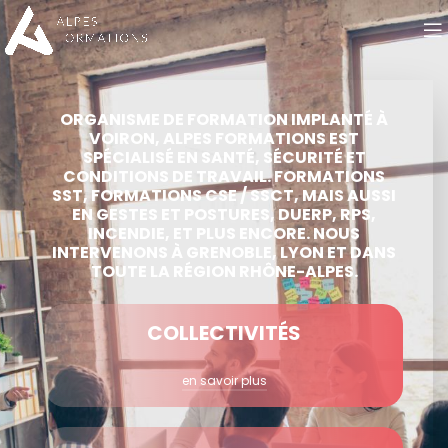
ORGANISME DE FORMATION IMPLANTÉ À
VOIRON, ALPES FORMATIONS EST
SPÉCIALISÉ EN SANTÉ, SÉCURITÉ ET
CONDITIONS DE TRAVAIL. FORMATIONS
SST, FORMATIONS CSE / SSCT, MAIS AUSSI
EN GESTES ET POSTURES, DUERP, RPS,
INCENDIE, ET PLUS ENCORE. NOUS
INTERVENONS À GRENOBLE, LYON ET DANS
TOUTE LA RÉGION RHÔNE-ALPES.
COLLECTIVITÉS
en savoir plus