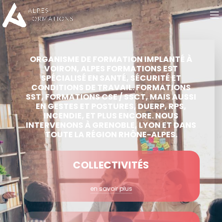
ORGANISME DE FORMATION IMPLANTÉ À
VOIRON, ALPES FORMATIONS EST
SPÉCIALISÉ EN SANTÉ, SÉCURITÉ ET
CONDITIONS DE TRAVAIL. FORMATIONS
SST, FORMATIONS CSE / SSCT, MAIS AUSSI
EN GESTES ET POSTURES, DUERP, RPS,
INCENDIE, ET PLUS ENCORE. NOUS
INTERVENONS À GRENOBLE, LYON ET DANS
TOUTE LA RÉGION RHÔNE-ALPES.
COLLECTIVITÉS
en savoir plus