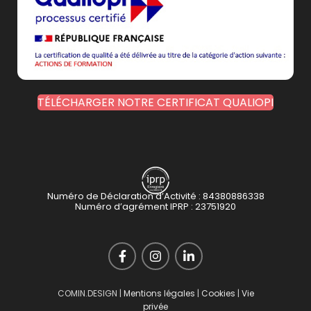
TÉLÉCHARGER NOTRE CERTIFICAT QUALIOPI
Numéro de Déclaration d’Activité : 84380886338
Numéro d’agrément IPRP : 23751920
COMIN.DESIGN |
Mentions légales
|
Cookies
|
Vie
06 48 08 86 08
privée