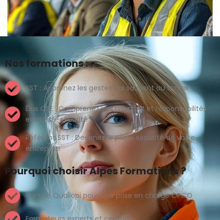
Nos formations :
SST : Apprenez les gestes qui sauvent au travail
Élus CSE : Comprenez vos missions et responsabilités
en santé-sécurité
Référent SST : Devenez le pilote sécurité de votre
entreprise
Pourquoi choisir Alpes Formations ?
Certifié Qualiopi pour une prise en charge OPCO
Formateurs experts et certifiés