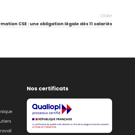
Older
mation CSE : une obligation légale dès 11 salariés
Nos certificats
ysique
utiers
ravail